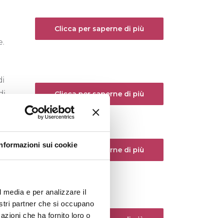
Clicca per saperne di più
e.
di
di
Clicca per saperne di più
Informazioni sui cookie
Clicca per saperne di più
.
l media e per analizzare il
nostri partner che si occupano
azioni che ha fornito loro o