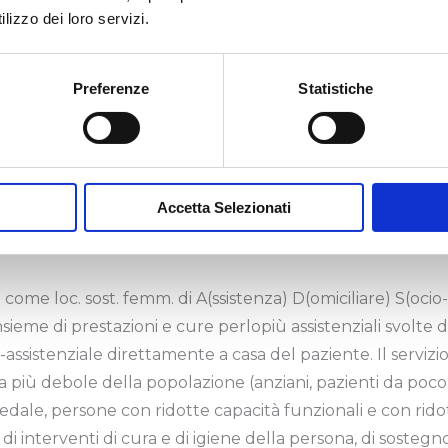
 integrate con servizi socio-assistenziali, come cura
lizzo dei loro servizi.
stenza ai pasti ecc. È rivolto alla fascia più debole della
iani, pazienti da poco dimessi dall'ospedale ecc.).
Preferenze
Statistiche
come loc. sost. femm. di A(ssistenza) D(omiciliare)
 Modello di
assistenza domiciliare
che prevede prestazio
te nel tempo, all’incirca per la durata della malattia in att
Accetta Selezionati
ome loc. sost. femm. di A(ssistenza) D(omiciliare) S(ocio-
Insieme di prestazioni e cure perlopiù assistenziali svolte d
assistenziale direttamente a casa del paziente. Il servizio
cia più debole della popolazione (anziani, pazienti da poco
pedale, persone con ridotte capacità funzionali e con rido
ta di interventi di cura e di igiene della persona, di sostegn