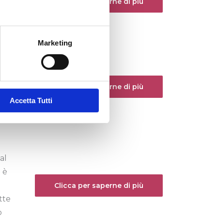
Clicca per saperne di più
Marketing
ni
Clicca per saperne di più
o
Accetta Tutti
al
 è
Clicca per saperne di più
tte
o