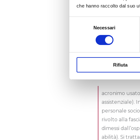
infermieristiche
che hanno raccolto dal suo uti
dell’igiene, assi
popolazione (anz
Selezione
Necessari
del
consenso
acronimo usato 
P(rogrammata).
sanitarie limita
Rifiuta
dell’assistito.
acronimo usato c
assistenziale). 
personale socio-
rivolto alla fas
dimessi dall’os
abilità). Si trat