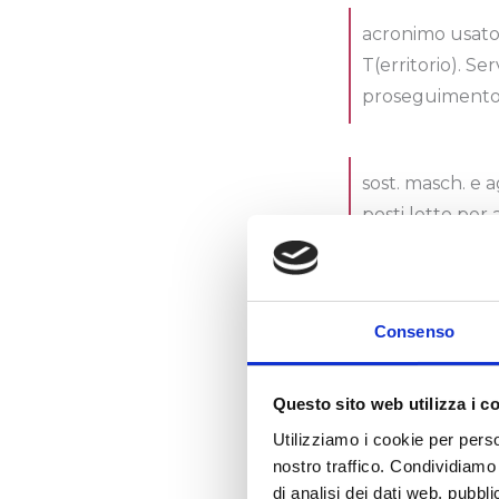
acronimo usato 
T(erritorio). Ser
proseguimento d
sost. masch. e a
posti letto per a
reparti per acut
Consenso
sost. femm. inv.
Questo sito web utilizza i c
acronimo usato 
Utilizziamo i cookie per perso
nostro traffico. Condividiamo 
Modello di
assi
di analisi dei dati web, pubbl