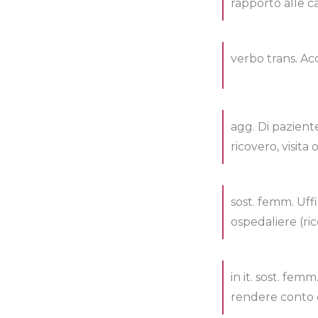
rapporto alle ca
verbo trans. Acc
agg. Di pazient
ricovero, visita
sost. femm. Uffi
ospedaliere (rico
in it. sost. fem
rendere conto de