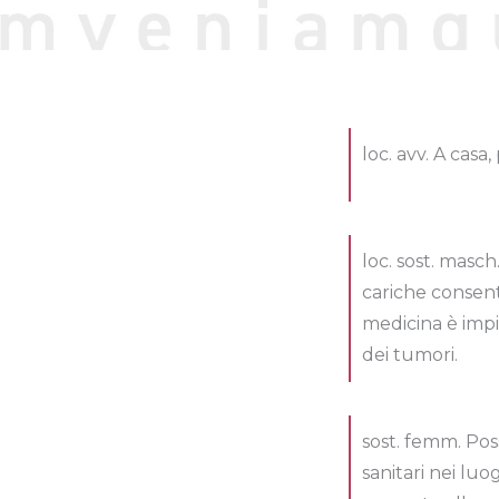
loc. avv. A casa,
loc. sost. masch
cariche consente
medicina è imp
dei tumori.
sost. femm. Possi
sanitari nei luo