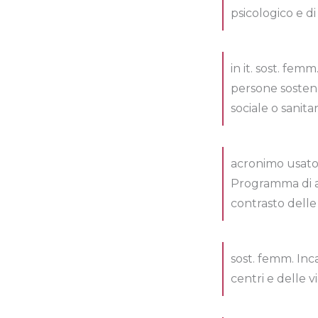
psicologico e di
in it. sost. fe
persone sosten
sociale o sanita
acronimo usato c
Programma di att
contrasto delle
sost. femm. Inca
centri e delle v