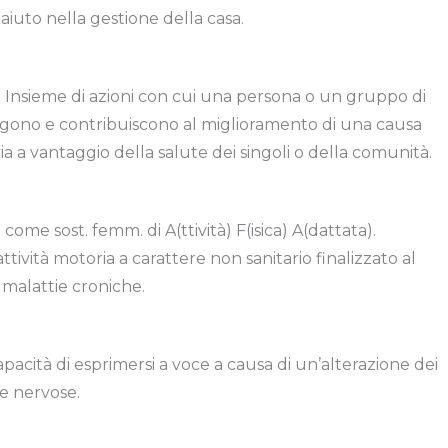
 aiuto nella gestione della casa.
mm. Insieme di azioni con cui una persona o un gruppo di
gono e contribuiscono al miglioramento di una causa
ria a vantaggio della salute dei singoli o della comunità.
ome sost. femm. di A(ttività) F(isica) A(dattata).
ività motoria a carattere non sanitario finalizzato al
 malattie croniche.
pacità di esprimersi a voce a causa di un’alterazione dei
ie nervose.