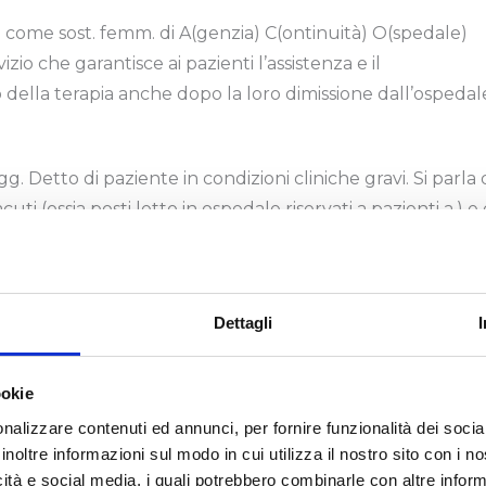
come sost. femm. di A(genzia) C(ontinuità) O(spedale)
vizio che garantisce ai pazienti l’assistenza e il
ella terapia anche dopo la loro dimissione dall’ospedal
gg. Detto di paziente in condizioni cliniche gravi. Si parla 
cuti (ossia posti letto in ospedale riservati a pazienti a.) e 
i (per es. rianimazione, oncologia ecc.).
Dettagli
 Punto di massima gravità di una malattia.
ookie
come sost. femm. di A(ssistenza) D(omiciliare) I(ntegrata)
nalizzare contenuti ed annunci, per fornire funzionalità dei socia
inoltre informazioni sul modo in cui utilizza il nostro sito con i 
stenza domiciliare
che prevede prestazioni mediche e
icità e social media, i quali potrebbero combinarle con altre inform