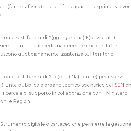
ch. (femm. afasica) Che, chi è incapace di esprimersi a voc
a
.
 come sost. femm. di A(ggregazione) F(unzionale)
Insieme di medici di medicina generale che con la loro
iscono quotidianamente assistenza sul territorio.
come sost. femm. di Age(nzia) Na(zionale) per i S(ervizi
li). Ente pubblico e organo tecnico-scientifico del
SSN
ch
di ricerca e di supporto in collaborazione con il Ministero
on le Regioni.
. Strumento digitale o cartaceo che permette la gestion