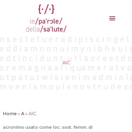
Vai
al
contenuto
La parola del mese
Cantieri della Salute
AIC
Home
»
A
»
AIC
acronimo usato come loc. sost. femm. di