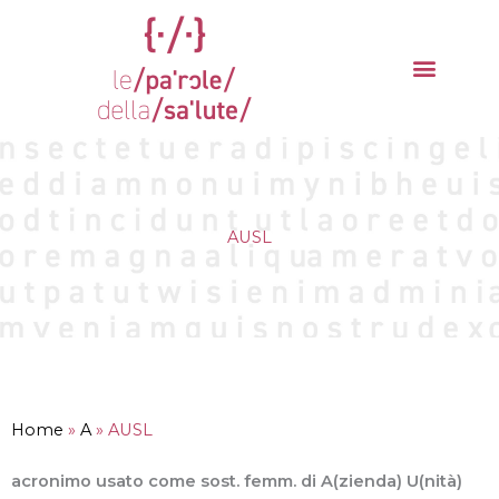
Vai
al
contenuto
La parola del mese
Cantieri della Salute
AUSL
Home
»
A
»
AUSL
acronimo usato come sost. femm. di A(zienda) U(nità)