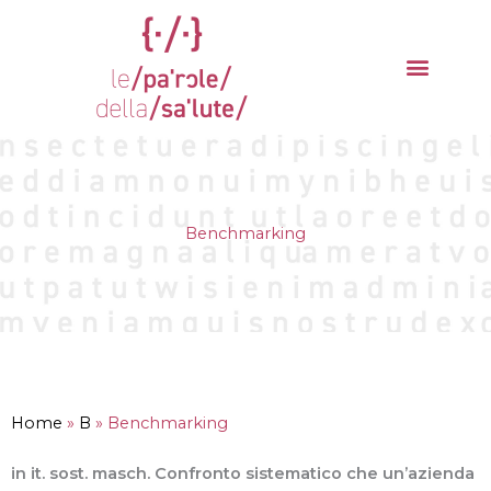
Vai
al
contenuto
La parola del mese
Cantieri della Salute
Benchmarking
Home
»
B
»
Benchmarking
in it. sost. masch. Confronto sistematico che un’azienda