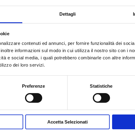
Dettagli
ookie
nalizzare contenuti ed annunci, per fornire funzionalità dei socia
inoltre informazioni sul modo in cui utilizza il nostro sito con i 
Accetto la
Privacy Policy
del sit
icità e social media, i quali potrebbero combinarle con altre inform
lizzo dei loro servizi.
INVIA MESSA
Preferenze
Statistiche
Accetta Selezionati
Contribuisci al glossario