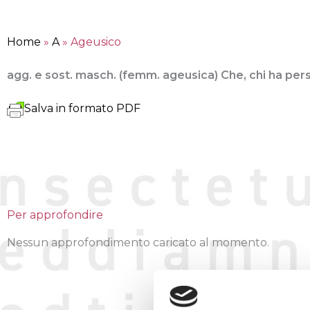
Home
»
A
»
Ageusico
agg. e sost. masch. (femm. ageusica) Che, chi ha perso
Salva in formato PDF
Per approfondire
Nessun approfondimento caricato al momento.