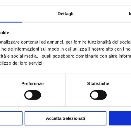
Dettagli
ookie
nalizzare contenuti ed annunci, per fornire funzionalità dei socia
inoltre informazioni sul modo in cui utilizza il nostro sito con i 
Accetto la
Privacy Policy
del sit
icità e social media, i quali potrebbero combinarle con altre inform
lizzo dei loro servizi.
INVIA MESSA
Preferenze
Statistiche
Accetta Selezionati
Contribuisci al glossario