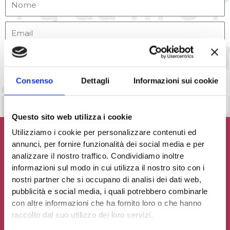
Accetto la
Privacy Policy
del sito web
INVIA MESSAGGIO
Consenso
Dettagli
Informazioni sui cookie
Questo sito web utilizza i cookie
Utilizziamo i cookie per personalizzare contenuti ed
annunci, per fornire funzionalità dei social media e per
analizzare il nostro traffico. Condividiamo inoltre
informazioni sul modo in cui utilizza il nostro sito con i
Contribuisci al glossario
nostri partner che si occupano di analisi dei dati web,
pubblicità e social media, i quali potrebbero combinarle
Seleziona un'opzione
con altre informazioni che ha fornito loro o che hanno
raccolto dal suo utilizzo dei loro servizi.