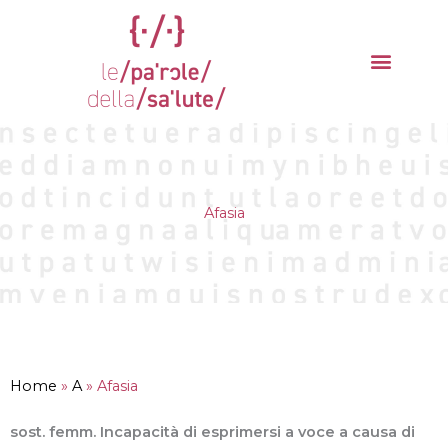
Vai
al
contenuto
La parola del mese
Cantieri della Salute
Afasia
Home
»
A
»
Afasia
sost. femm. Incapacità di esprimersi a voce a causa di