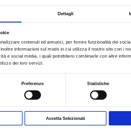
Dettagli
ookie
nalizzare contenuti ed annunci, per fornire funzionalità dei socia
inoltre informazioni sul modo in cui utilizza il nostro sito con i 
Accetto la
Privacy Policy
del sit
icità e social media, i quali potrebbero combinarle con altre inform
lizzo dei loro servizi.
INVIA MESSA
Preferenze
Statistiche
Accetta Selezionati
Contribuisci al glossario