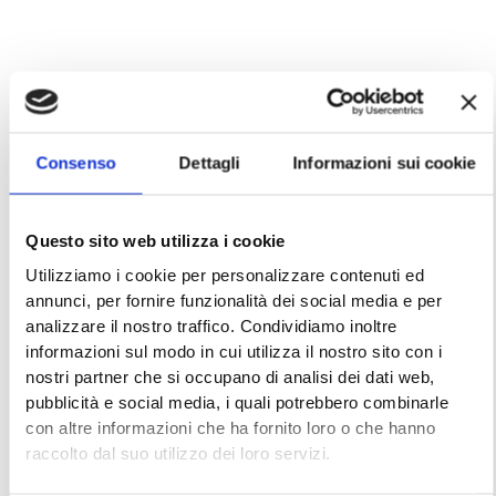
loc. sost. femm. Operatore o operatrice che si dedica
all’assistenza dei pazienti.
Consenso
Dettagli
Informazioni sui cookie
in it. sost. masch. Strato sottile di pellicola che spesso
Questo sito web utilizza i cookie
riveste una compressa.
Utilizziamo i cookie per personalizzare contenuti ed
annunci, per fornire funzionalità dei social media e per
analizzare il nostro traffico. Condividiamo inoltre
informazioni sul modo in cui utilizza il nostro sito con i
nostri partner che si occupano di analisi dei dati web,
acronimo usato come sost. femm. di F(ederazione)
pubblicità e social media, i quali potrebbero combinarle
I(taliana) dei M(edici) di M(edicina) G(enerale).
con altre informazioni che ha fornito loro o che hanno
Organizzazione sindacale e associazione professionale a
raccolto dal suo utilizzo dei loro servizi.
livello nazionale di medici di medicina generale che si
occupa di tutelare gli interessi della categoria e di