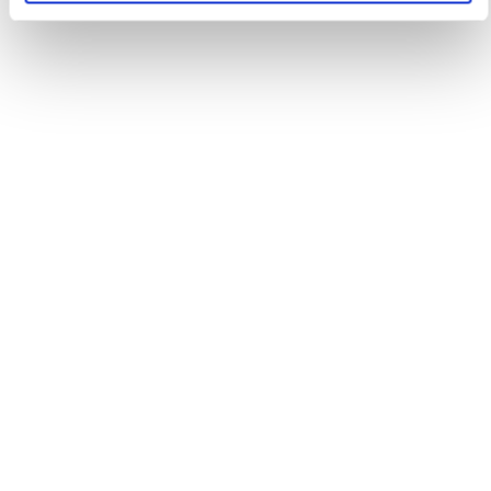
alle persone emarginate e senza fissa dimora.
sost. femm. Cura di determinate malattie attraverso
massaggi e ginnastica. Può prevedere anche l’uso di
mezzi fisici, quali il calore (termoterapia), le radiazioni
(fototerapia), i fanghi (fangoterapia), ecc.
agg. Che riguarda la pratica della
fisioterapia
.
sost. masch. e femm. Chi è specializzato in
fisioterapia
e
può esercitarne la professione.