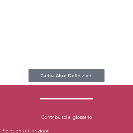
v.
Front end
.
v.
Front end
.
Carica Altre Definizioni
Contribuisci al glossario
Seleziona un'opzione