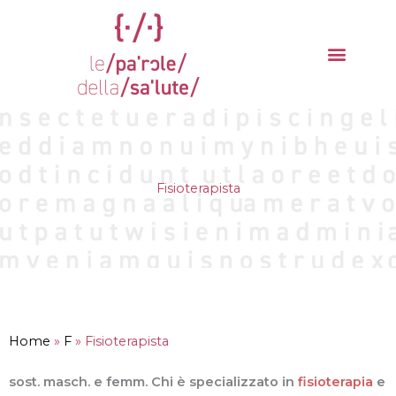
Vai
al
contenuto
La parola del mese
Cantieri della Salute
Fisioterapista
Home
»
F
»
Fisioterapista
sost. masch. e femm. Chi è specializzato in
fisioterapia
e