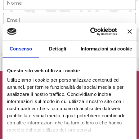
Accetto la
Privacy Policy
del sito web
INVIA MESSAGGIO
Consenso
Dettagli
Informazioni sui cookie
Questo sito web utilizza i cookie
Utilizziamo i cookie per personalizzare contenuti ed
annunci, per fornire funzionalità dei social media e per
analizzare il nostro traffico. Condividiamo inoltre
informazioni sul modo in cui utilizza il nostro sito con i
Contribuisci al glossario
nostri partner che si occupano di analisi dei dati web,
pubblicità e social media, i quali potrebbero combinarle
Seleziona un'opzione
con altre informazioni che ha fornito loro o che hanno
raccolto dal suo utilizzo dei loro servizi.