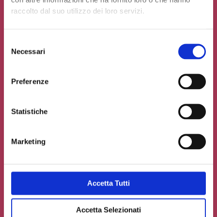
con altre informazioni che ha fornito loro o che hanno
raccolto dal suo utilizzo dei loro servizi.
Seleziona un'opzione
Selezione
Necessari
del
consenso
Preferenze
Statistiche
Marketing
Accetta Tutti
Accetto la
Privacy Policy
del sito web
Carica un file se necessario
Accetta Selezionati