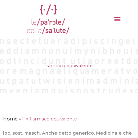
Vai
al
contenuto
La parola del mese
Cantieri della Salute
Farmaco equivalente
Home
»
F
»
Farmaco equivalente
loc. sost. masch. Anche detto generico. Medicinale che