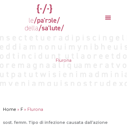
Vai
al
contenuto
La parola del mese
Cantieri della Salute
Flurona
Home
»
F
»
Flurona
sost. femm. Tipo di infezione causata dall’azione