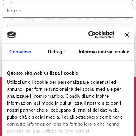
Accetto la
Privacy Policy
del sito web
Consenso
Dettagli
Informazioni sui cookie
INVIA MESSAGGIO
Questo sito web utilizza i cookie
Utilizziamo i cookie per personalizzare contenuti ed
annunci, per fornire funzionalità dei social media e per
analizzare il nostro traffico. Condividiamo inoltre
informazioni sul modo in cui utilizza il nostro sito con i
Contribuisci al glossario
nostri partner che si occupano di analisi dei dati web,
pubblicità e social media, i quali potrebbero combinarle
Seleziona un'opzione
con altre informazioni che ha fornito loro o che hanno
raccolto dal suo utilizzo dei loro servizi.