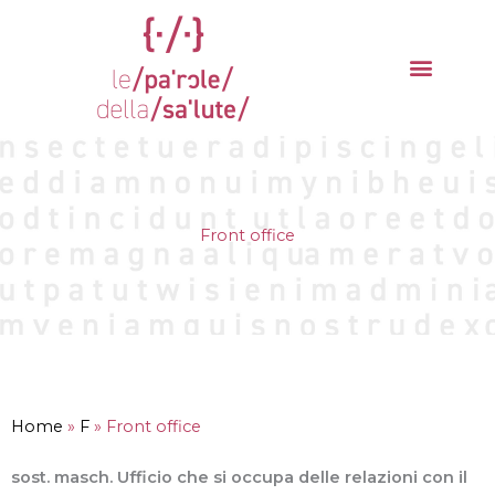
Vai
al
contenuto
La parola del mese
Cantieri della Salute
Front office
Home
»
F
»
Front office
sost. masch. Ufficio che si occupa delle relazioni con il