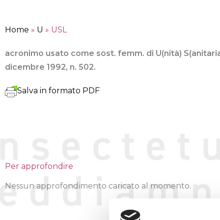
Home
»
U
»
USL
acronimo usato come sost. femm. di U(nità) S(anitaria)
dicembre 1992, n. 502.
Salva in formato PDF
Per approfondire
Nessun approfondimento caricato al momento.