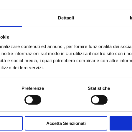
Dettagli
ookie
nalizzare contenuti ed annunci, per fornire funzionalità dei socia
inoltre informazioni sul modo in cui utilizza il nostro sito con i 
icità e social media, i quali potrebbero combinarle con altre inform
Accetto la
Privacy Policy
del sit
lizzo dei loro servizi.
INVIA MESSA
Preferenze
Statistiche
Accetta Selezionati
Contribuisci al glossario