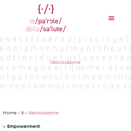
Vai
al
contenuto
La parola del mese
Cantieri della Salute
Valorizzazione
Home
»
V
»
Valorizzazione
v.
Empowerment
.