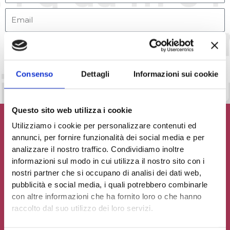
Accetto la
Privacy Policy
del sito web
INVIA MESSAGGIO
Consenso
Dettagli
Informazioni sui cookie
Questo sito web utilizza i cookie
Utilizziamo i cookie per personalizzare contenuti ed
annunci, per fornire funzionalità dei social media e per
analizzare il nostro traffico. Condividiamo inoltre
Contribuisci al glossario
informazioni sul modo in cui utilizza il nostro sito con i
nostri partner che si occupano di analisi dei dati web,
Seleziona un'opzione
pubblicità e social media, i quali potrebbero combinarle
con altre informazioni che ha fornito loro o che hanno
raccolto dal suo utilizzo dei loro servizi.