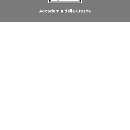
Accademia della Crusca
Ordine dei Medici Chirurghi e degli Odontoiatri di
Firenze
Copyright © 2026 Le Parole della Salute