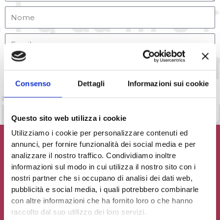
Accetto la
Privacy Policy
del sito web
Consenso
Dettagli
Informazioni sui cookie
INVIA MESSAGGIO
Questo sito web utilizza i cookie
Utilizziamo i cookie per personalizzare contenuti ed
annunci, per fornire funzionalità dei social media e per
analizzare il nostro traffico. Condividiamo inoltre
informazioni sul modo in cui utilizza il nostro sito con i
Contribuisci al glossario
nostri partner che si occupano di analisi dei dati web,
pubblicità e social media, i quali potrebbero combinarle
Seleziona un'opzione
con altre informazioni che ha fornito loro o che hanno
raccolto dal suo utilizzo dei loro servizi.