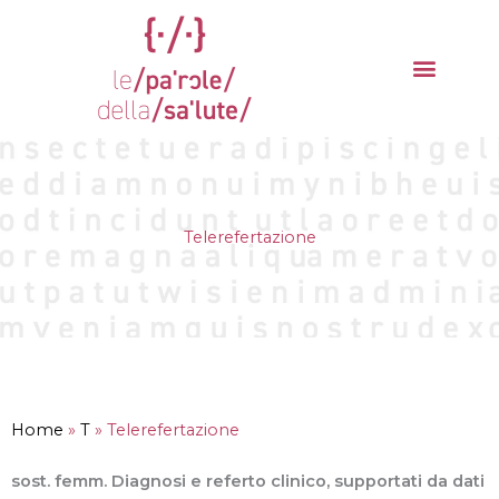
Vai
al
contenuto
La parola del mese
Cantieri della Salute
Telerefertazione
Home
»
T
»
Telerefertazione
sost. femm. Diagnosi e referto clinico, supportati da dati