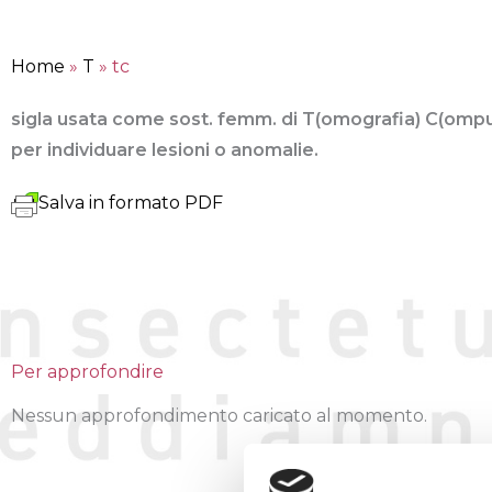
Home
»
T
»
tc
sigla usata come sost. femm. di T(omografia) C(ompute
per individuare lesioni o anomalie.
Salva in formato PDF
Per approfondire
Nessun approfondimento caricato al momento.