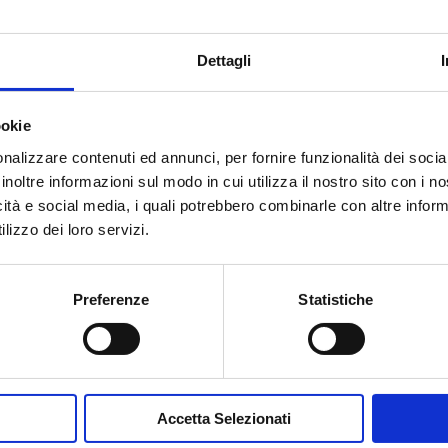
Dettagli
ookie
nalizzare contenuti ed annunci, per fornire funzionalità dei socia
inoltre informazioni sul modo in cui utilizza il nostro sito con i 
icità e social media, i quali potrebbero combinarle con altre inform
Accetto la
Privacy Policy
del sit
lizzo dei loro servizi.
INVIA MESSA
Preferenze
Statistiche
Accetta Selezionati
Contribuisci al glossario