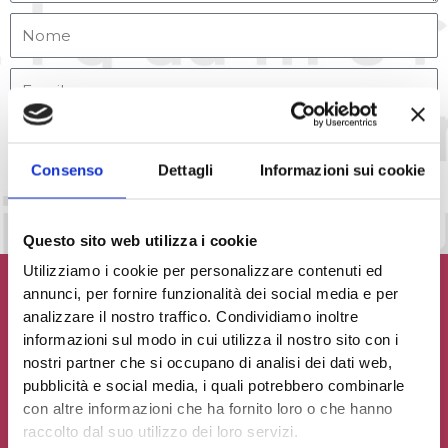
Accetto la
Privacy Policy
del sito web
Consenso
Dettagli
Informazioni sui cookie
INVIA MESSAGGIO
Questo sito web utilizza i cookie
Utilizziamo i cookie per personalizzare contenuti ed
annunci, per fornire funzionalità dei social media e per
analizzare il nostro traffico. Condividiamo inoltre
informazioni sul modo in cui utilizza il nostro sito con i
Contribuisci al glossario
nostri partner che si occupano di analisi dei dati web,
pubblicità e social media, i quali potrebbero combinarle
Seleziona un'opzione
con altre informazioni che ha fornito loro o che hanno
raccolto dal suo utilizzo dei loro servizi.