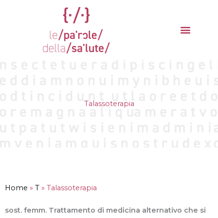
Vai
al
contenuto
La parola del mese
Cantieri della Salute
Talassoterapia
Home
»
T
»
Talassoterapia
sost. femm. Trattamento di medicina alternativo che si