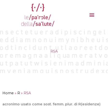
Vai
al
contenuto
La parola del mese
Cantieri della Salute
RSA
Home
»
R
»
RSA
acronimo usato come sost. femm. plur. di R(esidenze)