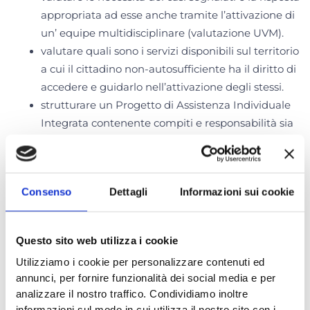
appropriata ad esse anche tramite l’attivazione di
un’ equipe multidisciplinare (valutazione UVM).
valutare quali sono i servizi disponibili sul territorio
a cui il cittadino non-autosufficiente ha il diritto di
accedere e guidarlo nell’attivazione degli stessi.
strutturare un Progetto di Assistenza Individuale
Integrata contenente compiti e responsabilità sia
degli operatori che del nucleo familiare (se
presente).
monitorare periodicamente la situazione sociale e
Consenso
Dettagli
Informazioni sui cookie
sanitaria dell’utente e gli esiti dei servizi offerti.
Questo comporta un’ eventuale rivalutazione del
piano assistenziale.
Questo sito web utilizza i cookie
Utilizziamo i cookie per personalizzare contenuti ed
I principali servizi offerti sono:
annunci, per fornire funzionalità dei social media e per
analizzare il nostro traffico. Condividiamo inoltre
Cure Domiciliari Integrate (CDI);
informazioni sul modo in cui utilizza il nostro sito con i