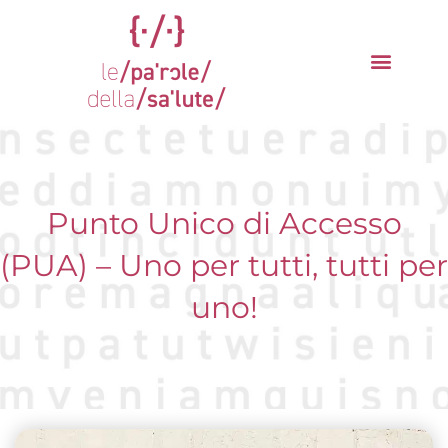
Vai
al
contenuto
La parola del mese
Cantieri della Salute
Punto Unico di Accesso
(PUA) – Uno per tutti, tutti per
uno!