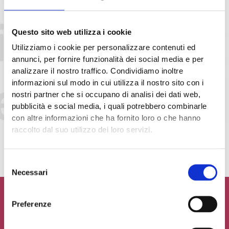
Questo sito web utilizza i cookie
Utilizziamo i cookie per personalizzare contenuti ed
annunci, per fornire funzionalità dei social media e per
analizzare il nostro traffico. Condividiamo inoltre
informazioni sul modo in cui utilizza il nostro sito con i
nostri partner che si occupano di analisi dei dati web,
pubblicità e social media, i quali potrebbero combinarle
Accetto la
Privacy Policy
del sito web
con altre informazioni che ha fornito loro o che hanno
raccolto dal suo utilizzo dei loro servizi.
INVIA MESSAGGIO
Selezione
Necessari
del
consenso
Preferenze