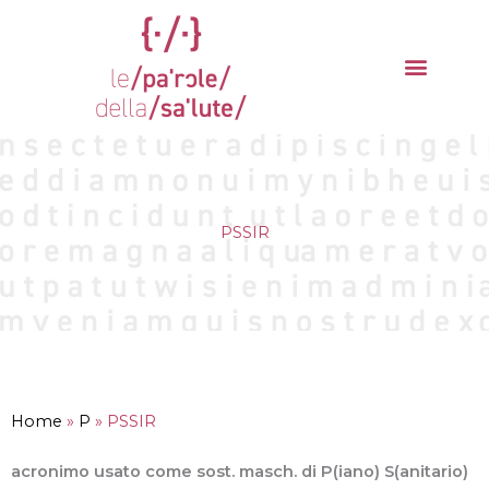
Vai
al
contenuto
La parola del mese
Cantieri della Salute
PSSIR
Home
»
P
»
PSSIR
acronimo usato come sost. masch. di P(iano) S(anitario)