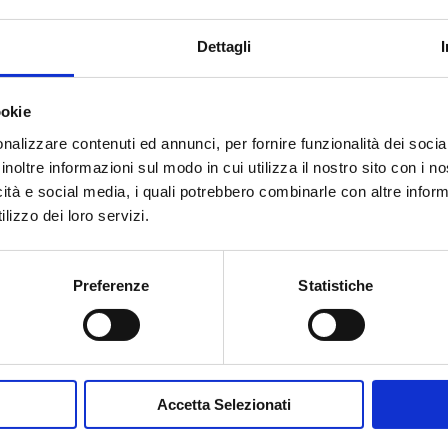
Dettagli
ookie
nalizzare contenuti ed annunci, per fornire funzionalità dei socia
inoltre informazioni sul modo in cui utilizza il nostro sito con i 
Accetto la
Privacy Policy
del sit
icità e social media, i quali potrebbero combinarle con altre inform
lizzo dei loro servizi.
INVIA MESSA
Preferenze
Statistiche
Accetta Selezionati
Contribuisci al glossario