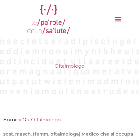
Vai
al
contenuto
La parola del mese
Cantieri della Salute
Oftalmologo
Home
»
O
»
Oftalmologo
sost. masch. (femm. oftalmologa) Medico che si occupa