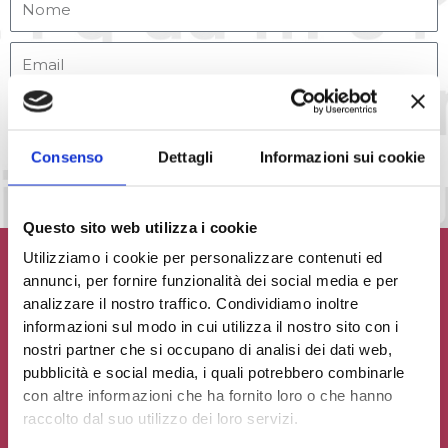
Accetto la
Privacy Policy
del sito web
INVIA MESSAGGIO
Consenso
Dettagli
Informazioni sui cookie
Questo sito web utilizza i cookie
Utilizziamo i cookie per personalizzare contenuti ed
annunci, per fornire funzionalità dei social media e per
analizzare il nostro traffico. Condividiamo inoltre
informazioni sul modo in cui utilizza il nostro sito con i
Contribuisci al glossario
nostri partner che si occupano di analisi dei dati web,
pubblicità e social media, i quali potrebbero combinarle
Seleziona un'opzione
con altre informazioni che ha fornito loro o che hanno
raccolto dal suo utilizzo dei loro servizi.