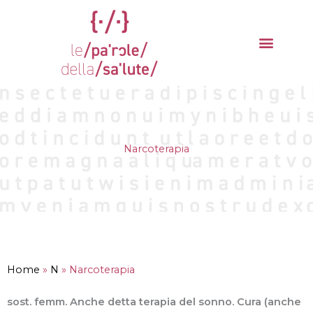
Vai
al
contenuto
La parola del mese
Cantieri della Salute
Narcoterapia
Home
»
N
»
Narcoterapia
sost. femm. Anche detta terapia del sonno. Cura (anche