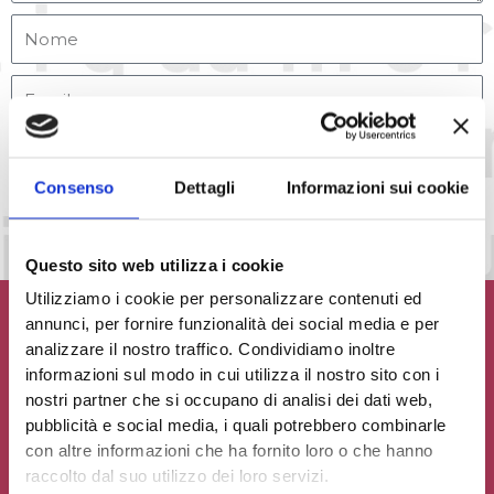
Accetto la
Privacy Policy
del sito web
Consenso
Dettagli
Informazioni sui cookie
INVIA MESSAGGIO
Questo sito web utilizza i cookie
Utilizziamo i cookie per personalizzare contenuti ed
annunci, per fornire funzionalità dei social media e per
analizzare il nostro traffico. Condividiamo inoltre
informazioni sul modo in cui utilizza il nostro sito con i
Contribuisci al glossario
nostri partner che si occupano di analisi dei dati web,
pubblicità e social media, i quali potrebbero combinarle
Seleziona un'opzione
con altre informazioni che ha fornito loro o che hanno
raccolto dal suo utilizzo dei loro servizi.