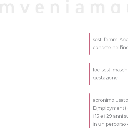
sost. femm. Anc
consiste nell’i
loc. sost. masc
gestazione.
acronimo usato i
E(mployment) or
i 15 e i 29 anni
in un percorso 