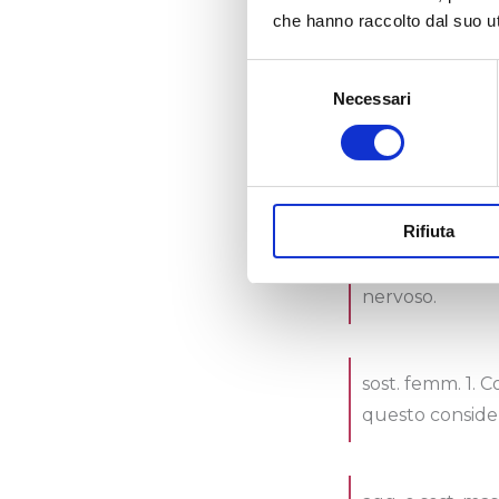
che hanno raccolto dal suo uti
neurotipiche e
neurodivergen
Selezione
Necessari
del
consenso
sost. masch. e 
malattie del si
Rifiuta
sost. femm. Set
nervoso.
sost. femm. 1. 
questo consider