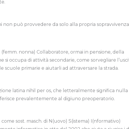
e.
hi non può provvedere da solo alla propria sopravvivenza
h. (femm. nonna) Collaboratore, ormai in pensione, della
he si occupa di attività secondarie, come sorvegliare l’usci
e scuole primarie e aiutarli ad attraversare la strada.
zione latina nihil per os, che letteralmente significa nulla
riferisce prevalentemente al digiuno preoperatorio.
come sost. masch. di N(uovo) S(istema) I(nformativo)