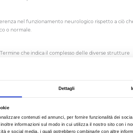
ferenza nel funzionamento neurologico rispetto a ciò ch
ico o normale.
. Termine che indica il complesso delle diverse strutture
resenti nella specie umana.
plesso delle diverse strutture e organizzazioni
Dettagli
scontrabili nella specie umana, da intendersi non come
me variazioni naturali.
ookie
nalizzare contenuti ed annunci, per fornire funzionalità dei socia
i ogni persona in quanto dotata di una struttura
inoltre informazioni sul modo in cui utilizza il nostro sito con i 
icità e social media, i quali potrebbero combinarle con altre inform
opria 2. Detto di un gruppo composto da persone