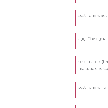
sost. femm. Set
agg. Che riguard
sost. masch. (f
malattie che col
sost. femm. Tu