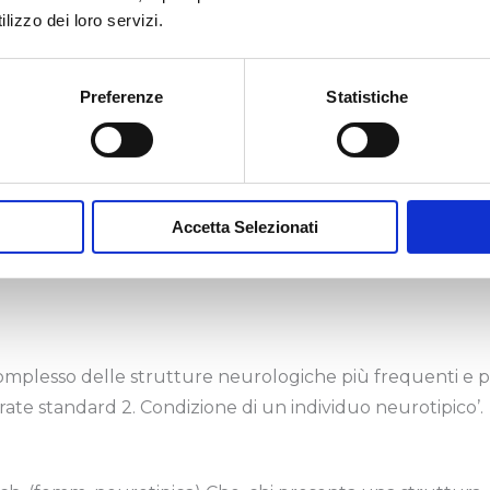
lizzo dei loro servizi.
 neuroatipiche. Impropriamente è usato come sinonimo 
te.
Preferenze
Statistiche
femm. Medico che si occupa di curare e diagnosticare le
stema nervoso.
Accetta Selezionati
tore della medicina che studia le malattie del sistema
Complesso delle strutture neurologiche più frequenti e 
ate standard 2. Condizione di un individuo neurotipico’.