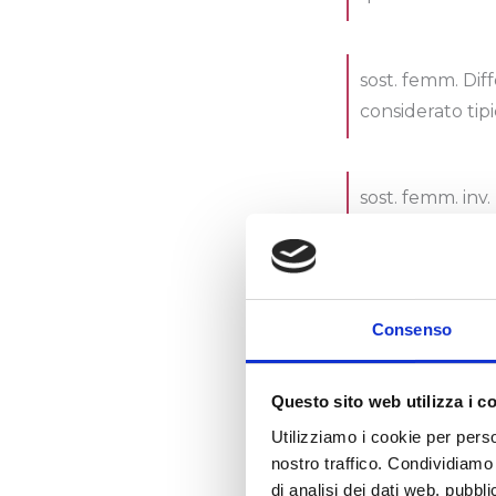
sost. femm. Dif
considerato tip
sost. femm. inv
neurologiche p
sost. femm. Com
Consenso
neurologiche ri
disabilità ma co
Questo sito web utilizza i c
Utilizziamo i cookie per perso
agg. 1. Detto d
nostro traffico. Condividiamo 
di analisi dei dati web, pubbl
neurologica pr