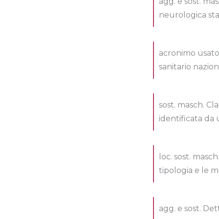
agg. e sost. ma
neurologica sta
acronimo usato 
sanitario nazio
sost. masch. Cla
identificata da
loc. sost. masc
tipologia e le mo
agg. e sost. Det