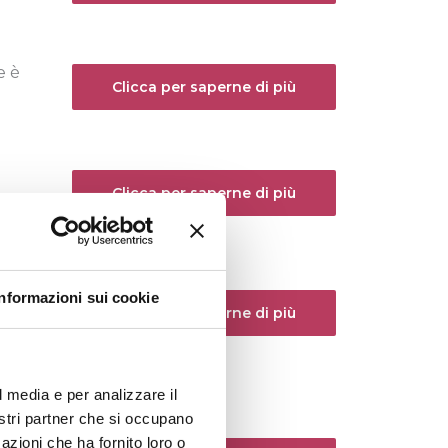
e è
Clicca per saperne di più
Clicca per saperne di più
Informazioni sui cookie
Clicca per saperne di più
l media e per analizzare il
nostri partner che si occupano
azioni che ha fornito loro o