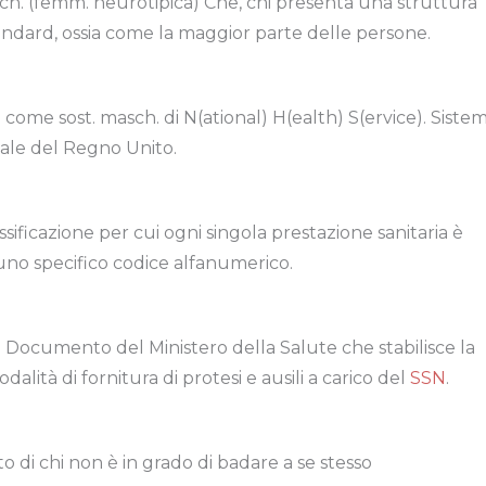
sch. (femm. neurotipica) Che, chi presenta una struttura
ndard, ossia come la maggior parte delle persone.
come sost. masch. di N(ational) H(ealth) S(ervice). Siste
nale del Regno Unito.
ssificazione per cui ogni singola prestazione sanitaria è
 uno specifico codice alfanumerico.
h. Documento del Ministero della Salute che stabilisce la
dalità di fornitura di protesi e ausili a carico del
SSN
.
to di chi non è in grado di badare a se stesso