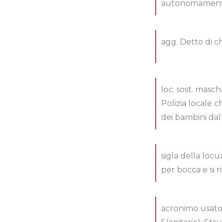
autonomament
agg. Detto di c
loc. sost. masc
Polizia locale c
dei bambini dall
sigla della locu
per bocca e si 
acronimo usato 