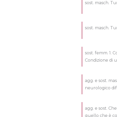
sost. masch. T
sost. masch. T
sost. femm. 1. 
Condizione di u
agg. e sost. ma
neurologico dif
agg. e sost. Ch
quello che è co