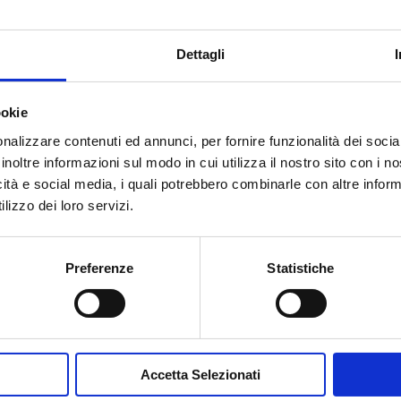
Dettagli
ookie
nalizzare contenuti ed annunci, per fornire funzionalità dei socia
inoltre informazioni sul modo in cui utilizza il nostro sito con i 
icità e social media, i quali potrebbero combinarle con altre inform
Accetto la
Privacy Policy
del sit
lizzo dei loro servizi.
INVIA MESSA
Preferenze
Statistiche
Accetta Selezionati
Contribuisci al glossario