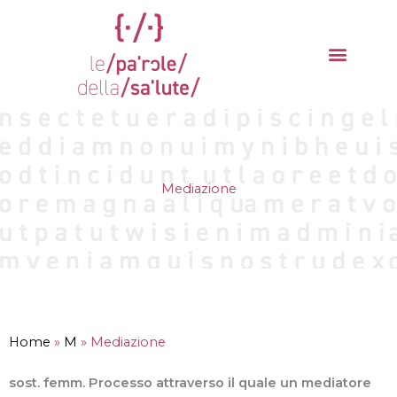
Vai
al
contenuto
La parola del mese
Cantieri della Salute
Mediazione
Home
»
M
»
Mediazione
sost. femm. Processo attraverso il quale un mediatore