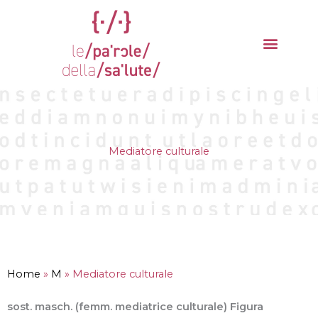
Vai
al
contenuto
La parola del mese
Cantieri della Salute
Mediatore culturale
Home
»
M
»
Mediatore culturale
sost. masch. (femm. mediatrice culturale) Figura