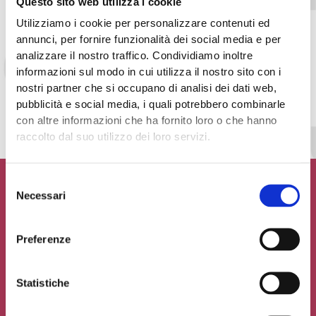
Questo sito web utilizza i cookie
Utilizziamo i cookie per personalizzare contenuti ed
annunci, per fornire funzionalità dei social media e per
analizzare il nostro traffico. Condividiamo inoltre
informazioni sul modo in cui utilizza il nostro sito con i
Accetto la
Privacy Policy
del sito web
nostri partner che si occupano di analisi dei dati web,
pubblicità e social media, i quali potrebbero combinarle
INVIA MESSAGGIO
con altre informazioni che ha fornito loro o che hanno
raccolto dal suo utilizzo dei loro servizi.
Selezione
Necessari
del
consenso
Contribuisci al glossario
Preferenze
Seleziona un'opzione
Statistiche