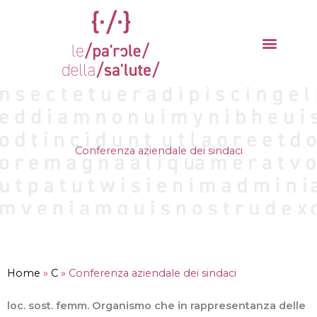
Vai
al
contenuto
La parola del mese
Cantieri della Salute
Conferenza aziendale dei sindaci
Home
»
C
»
Conferenza aziendale dei sindaci
loc. sost. femm. Organismo che in rappresentanza delle