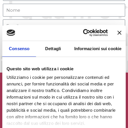
Accetto la
Privacy Policy
del sito web
Consenso
Dettagli
Informazioni sui cookie
INVIA MESSAGGIO
Questo sito web utilizza i cookie
Utilizziamo i cookie per personalizzare contenuti ed
annunci, per fornire funzionalità dei social media e per
analizzare il nostro traffico. Condividiamo inoltre
informazioni sul modo in cui utilizza il nostro sito con i
Contribuisci al glossario
nostri partner che si occupano di analisi dei dati web,
pubblicità e social media, i quali potrebbero combinarle
Seleziona un'opzione
con altre informazioni che ha fornito loro o che hanno
raccolto dal suo utilizzo dei loro servizi.