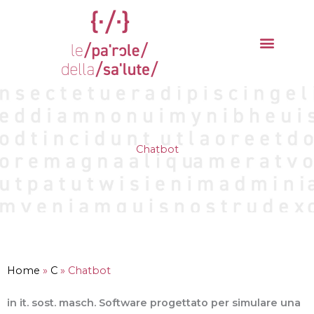
Vai
al
contenuto
La parola del mese
Cantieri della Salute
Chatbot
Home
»
C
»
Chatbot
in it. sost. masch. Software progettato per simulare una