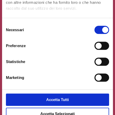
con altre informazioni che ha fornito loro o che hanno
Contribuisci al glossario
raccolto dal suo utilizzo dei loro servizi.
Seleziona un'opzione
Selezione
Necessari
del
consenso
Preferenze
Statistiche
Marketing
Accetta Tutti
Accetto la
Privacy Policy
del sito web
Carica un file se necessario
Accetta Selezionati