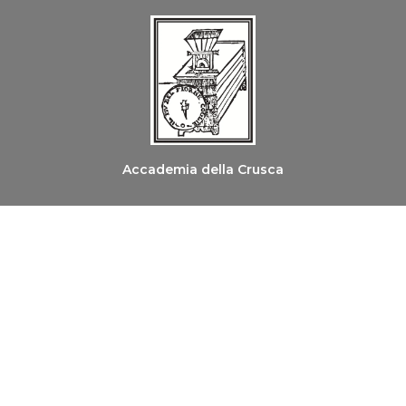
Accademia della Crusca
Ordine dei Medici Chirurghi e degli Odontoiatri di
Firenze