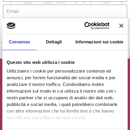
Accetto la
Privacy Policy
del sito web
INVIA MESSAGGIO
Consenso
Dettagli
Informazioni sui cookie
Questo sito web utilizza i cookie
Utilizziamo i cookie per personalizzare contenuti ed
annunci, per fornire funzionalità dei social media e per
analizzare il nostro traffico. Condividiamo inoltre
Contribuisci al glossario
informazioni sul modo in cui utilizza il nostro sito con i
nostri partner che si occupano di analisi dei dati web,
Seleziona un'opzione
pubblicità e social media, i quali potrebbero combinarle
con altre informazioni che ha fornito loro o che hanno
raccolto dal suo utilizzo dei loro servizi.