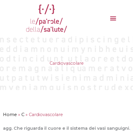
Vai
al
contenuto
La parola del mese
Cantieri della Salute
Cardiovascolare
Home
»
C
»
Cardiovascolare
agg. Che riguarda il cuore e il sistema dei vasi sanguigni.