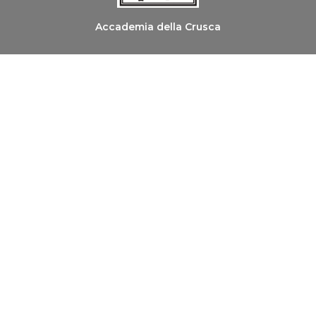
Accademia della Crusca
Ordine dei Medici Chirurghi e degli Odontoiatri di
Firenze
Copyright © 2026 Le Parole della Salute