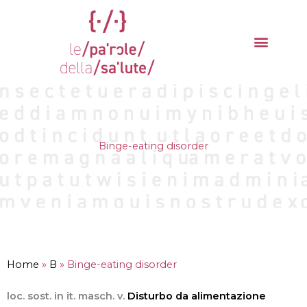
Vai
al
contenuto
La parola del mese
Cantieri della Salute
Binge-eating disorder
Home
»
B
»
Binge-eating disorder
loc. sost. in it. masch. v.
Disturbo da alimentazione