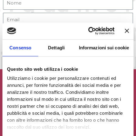
Accetto la
Privacy Policy
del sito web
INVIA MESSAGGIO
Consenso
Dettagli
Informazioni sui cookie
Questo sito web utilizza i cookie
Utilizziamo i cookie per personalizzare contenuti ed
annunci, per fornire funzionalità dei social media e per
analizzare il nostro traffico. Condividiamo inoltre
informazioni sul modo in cui utilizza il nostro sito con i
Contribuisci al glossario
nostri partner che si occupano di analisi dei dati web,
pubblicità e social media, i quali potrebbero combinarle
Seleziona un'opzione
con altre informazioni che ha fornito loro o che hanno
raccolto dal suo utilizzo dei loro servizi.