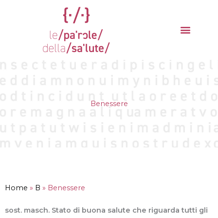
Vai
al
contenuto
La parola del mese
Cantieri della Salute
Benessere
Home
»
B
»
Benessere
sost. masch. Stato di buona salute che riguarda tutti gli