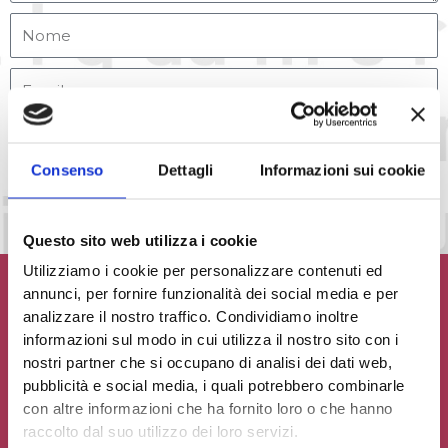
Accetto la
Privacy Policy
del sito web
Consenso
Dettagli
Informazioni sui cookie
INVIA MESSAGGIO
Questo sito web utilizza i cookie
Utilizziamo i cookie per personalizzare contenuti ed
annunci, per fornire funzionalità dei social media e per
analizzare il nostro traffico. Condividiamo inoltre
informazioni sul modo in cui utilizza il nostro sito con i
Contribuisci al glossario
nostri partner che si occupano di analisi dei dati web,
pubblicità e social media, i quali potrebbero combinarle
Seleziona un'opzione
con altre informazioni che ha fornito loro o che hanno
raccolto dal suo utilizzo dei loro servizi.