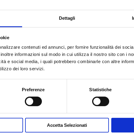
Dettagli
ookie
nalizzare contenuti ed annunci, per fornire funzionalità dei socia
inoltre informazioni sul modo in cui utilizza il nostro sito con i 
icità e social media, i quali potrebbero combinarle con altre inform
Accetto la
Privacy Policy
del sit
lizzo dei loro servizi.
INVIA MESSA
Preferenze
Statistiche
Accetta Selezionati
Contribuisci al glossario