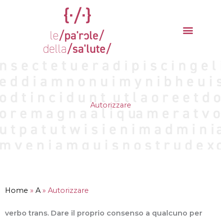
Vai
al
contenuto
La parola del mese
Cantieri della Salute
Autorizzare
Home
»
A
»
Autorizzare
verbo trans. Dare il proprio consenso a qualcuno per