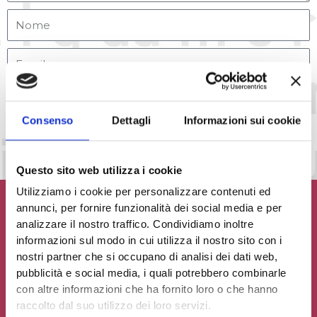
Accetto la
Privacy Policy
del sito web
Consenso
Dettagli
Informazioni sui cookie
INVIA MESSAGGIO
Questo sito web utilizza i cookie
Utilizziamo i cookie per personalizzare contenuti ed
annunci, per fornire funzionalità dei social media e per
analizzare il nostro traffico. Condividiamo inoltre
informazioni sul modo in cui utilizza il nostro sito con i
Contribuisci al glossario
nostri partner che si occupano di analisi dei dati web,
pubblicità e social media, i quali potrebbero combinarle
Seleziona un'opzione
con altre informazioni che ha fornito loro o che hanno
raccolto dal suo utilizzo dei loro servizi.