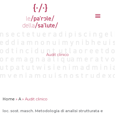
Vai
al
contenuto
La parola del mese
Cantieri della Salute
Audit clinico
Home
»
A
»
Audit clinico
loc. sost. masch. Metodologia di analisi strutturata e