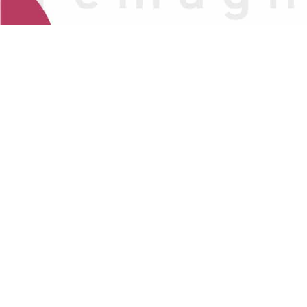
v.
Sanità digita
v.
Medicina bas
loc. sost. femm.
pazienti.
agg. e sost. ma
farmacologiche 
facilitarne la s