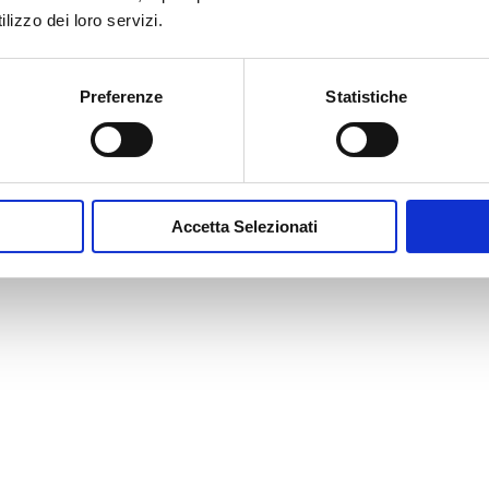
lizzo dei loro servizi.
lla composizione chimica del sangue. Anche sost. masch. 
imico
.
Preferenze
Statistiche
edicina che studia il sangue e gli organi che lo generano
Accetta Selezionati
le caratteristiche specifiche del sangue.
emm. ematologa) Medico specializzato nello studio delle
 del sangue.
. Servizio, detto anche 118 (dal numero telefonico da