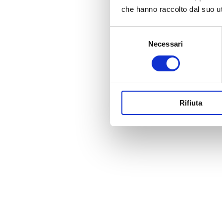
che hanno raccolto dal suo uti
agg. Relativo a
esame ematoch
Selezione
Necessari
del
consenso
Settore della m
Rifiuta
agg. Relativo al
sost. masch. (f
caratteristiche
loc. sost. femm