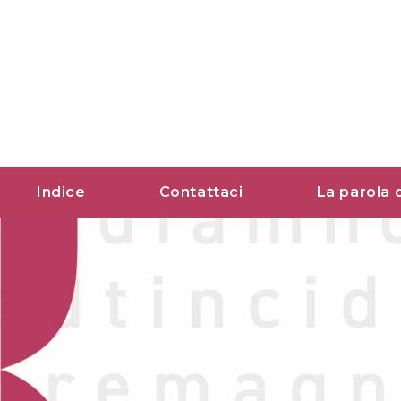
Vai
al
contenuto
Indice
Contattaci
La parola 