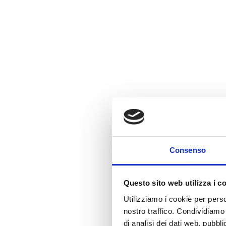
sost. femm. Sett
elettromagnetic
agg. Che riguar
sost. masch. (f
Consenso
Questo sito web utilizza i c
sost. femm. Bra
Utilizziamo i cookie per perso
sangue.
nostro traffico. Condividiamo 
di analisi dei dati web, pubbl