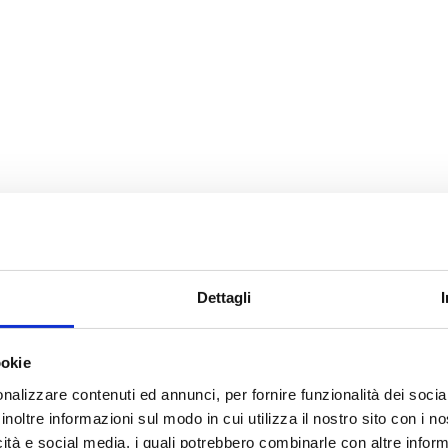
ore della medicina che utilizza l’energia elettrica e i cam
i.
da l’
elettromedicina
.
emm. elettromedica) Studioso di
elettromedicina
.
Dettagli
ookie
nca dell’
ematologia
che studia la composizione chimica 
nalizzare contenuti ed annunci, per fornire funzionalità dei socia
inoltre informazioni sul modo in cui utilizza il nostro sito con i 
icità e social media, i quali potrebbero combinarle con altre inform