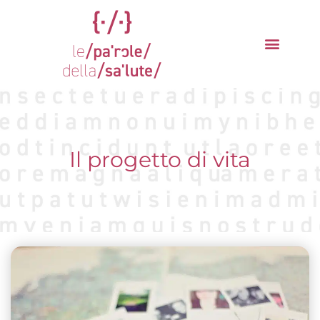
Vai
al
contenuto
La parola del mese
Cantieri della Salute
Il progetto di vita