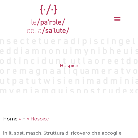
Vai
al
contenuto
La parola del mese
Cantieri della Salute
Hospice
Home
»
H
»
Hospice
in it. sost. masch. Struttura di ricovero che accoglie