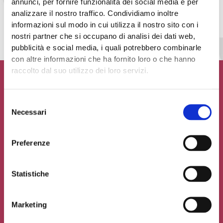
Accetto la
Privacy Policy
del sito web
annunci, per fornire funzionalità dei social media e per
analizzare il nostro traffico. Condividiamo inoltre
INVIA MESSAGGIO
informazioni sul modo in cui utilizza il nostro sito con i
nostri partner che si occupano di analisi dei dati web,
pubblicità e social media, i quali potrebbero combinarle
con altre informazioni che ha fornito loro o che hanno
raccolto dal suo utilizzo dei loro servizi.
Selezione
Necessari
Contribuisci al glossario
del
consenso
Seleziona un'opzione
Preferenze
Statistiche
Marketing