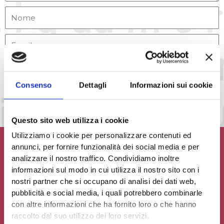
Accetto la
Privacy Policy
del sito web
Consenso
Dettagli
Informazioni sui cookie
INVIA MESSAGGIO
Questo sito web utilizza i cookie
Utilizziamo i cookie per personalizzare contenuti ed
annunci, per fornire funzionalità dei social media e per
analizzare il nostro traffico. Condividiamo inoltre
informazioni sul modo in cui utilizza il nostro sito con i
Contribuisci al glossario
nostri partner che si occupano di analisi dei dati web,
pubblicità e social media, i quali potrebbero combinarle
Seleziona un'opzione
con altre informazioni che ha fornito loro o che hanno
raccolto dal suo utilizzo dei loro servizi.