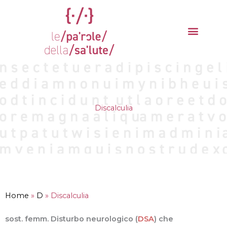
Vai
al
contenuto
La parola del mese
Cantieri della Salute
Discalculia
Home
»
D
»
Discalculia
sost. femm. Disturbo neurologico (
DSA
) che